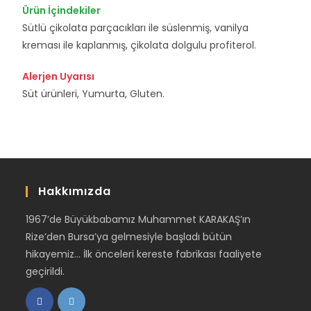
Ürün İçindekiler
Sütlü çikolata parçacıkları ile süslenmiş, vanilya
kreması ile kaplanmış, çikolata dolgulu profiterol.
Alerjen Uyarısı
Süt ürünleri, Yumurta, Gluten.
Hakkımızda
1967’de Büyükbabamız Muhammet KARAKAŞ’ın
Rize’den Bursa’ya gelmesiyle başladı bütün
hikayemiz… İlk önceleri kereste fabrikası faaliyete
geçirildi.